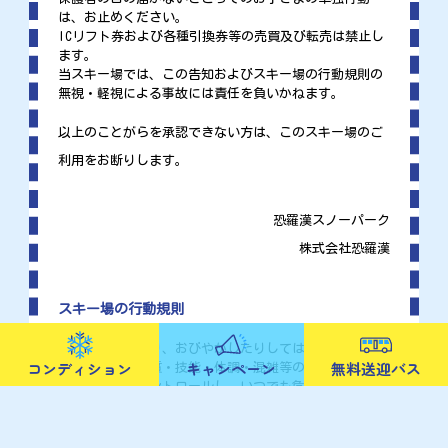
は、お止めください。
ICリフト券および各種引換券等の売買及び転売は禁止し
ます。
当スキー場では、この告知およびスキー場の行動規則の
無視・軽視による事故には責任を負いかねます。
以上のことがらを承認できない方は、このスキー場のご
利用をお断りします。
恐羅漢スノーパーク
株式会社恐羅漢
スキー場の行動規則
他人を傷つけたり、おびやかしたりしてはならない。
コンディション
キャンペーン
無料送迎バス
地形・天候・雪質・技能・体調・混雑等の状況に合わせ
てスピードをコントロールし、いつでも危険を避けるた
めに止まれるよう、滑り方を選ばなければならない。
前にいる人の滑走を妨害してはならない。
追い越すときは、その人との間隔を十分にあけなければ