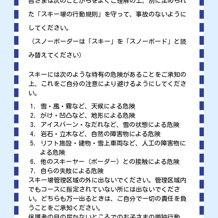
皆さまは次のことがらをよくご理解の上、別に定められ
た「スキー場の行動規則」を守って、事故のないように
してください。
（スノーボーダーは「スキー」を「スノーボード」と読
み替えてください）
スキーには次のような特有の危険があることをご承知の
上、これをご自分の注意により避けるようにしてくださ
い。
雪・風・霧など、天候による危険
がけ・凹凸など、地形による危険
アイスバーン・なだれなど、雪の状態による危険
岩石・立木など、自然の障害物による危険
リフト施設・建物・雪上車両など、人工の障害物に
よる危険
他のスキーヤー（ボーダー）との接触による危険
自らの失敗による危険
スキー場管理区域の外に出ないでください。管理区域内
でもコースに指定されていない所には出ないでくださ
い。どちらも万一出るときは、ご自分で一切の責任を負
うことをご承知ください。
保護者の目の届かないところでのお子さまの単独行動