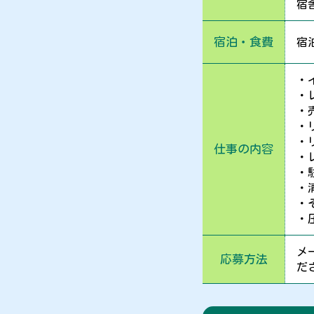
宿
宿泊・食費
宿
・
・
・
・
・
仕事の内容
・
・
・
・
・
メ
応募方法
だ