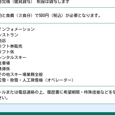
舎完備（寝具貸与） 制服は貸与します
泊と食費（３食分）で500円（税込）が必要となります。
インフォメーション
レストラン
売店
リフト券販売
リフト係
レンタルスキー
駐車場
清掃係
その他スキー場業務全般
圧雪・除雪・人工降雪機（オペレーター）
ールまたは電話連絡の上、履歴書に希望期間・特殊技能などを
さい。