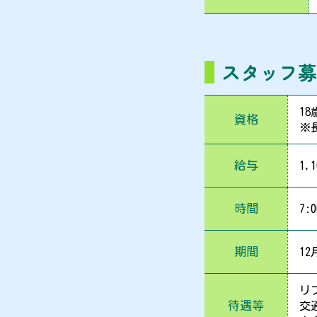
スタッフ
1
資格
※
給与
1
時間
7:
期間
1
リ
待遇等
交