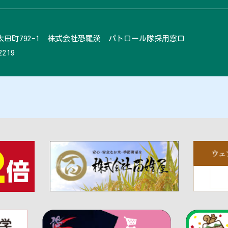
田町792-1 株式会社恐羅漢 パトロール隊採用窓口
2219